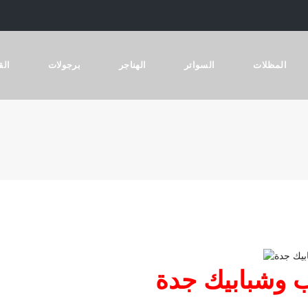
المظلات
السواتر
الهناجر
برجولات
الق
ب وشبابيك جدة