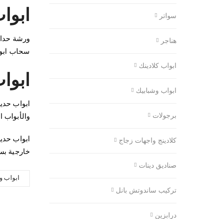
ابوا
سواتر
ورشة حداد
هناجر
سحاب ابوا
ابواب كلادينك
ابوا
ابواب وشبابيك
ابواب حدي
برجولات
والأبواب ا
ابواب حدي
كلادينج واجهات زجاج
خارجية بس
صناديق دينات
ابواب و
تركيب ساندوتش بانل
درابزين