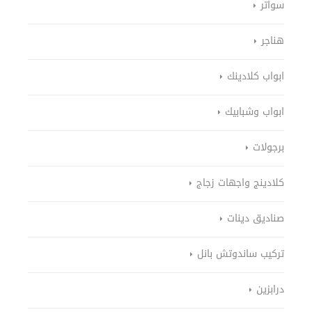
سواتر
هناجر
ابواب كلادينك
ابواب وشبابيك
برجولات
كلادينج واجهات زجاج
صناديق دينات
تركيب ساندوتش بانل
درابزين