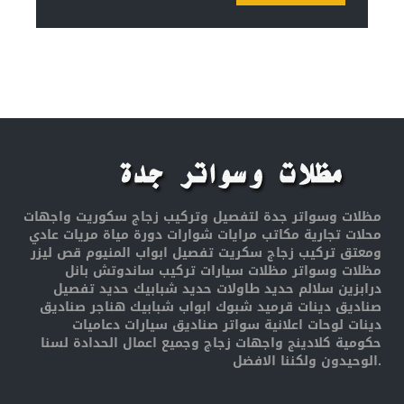
مظلات وسواتر جدة لتفصيل وتركيب زجاج سكوريت واجهات
محلات تجارية مكاتب مرايات شوارات دورة مياة مريات عادي
ومعتق تركيب زجاج سكريت تفصيل ابواب المنيوم قص ليزر
مظلات وسواتر مظلات سيارات تركيب ساندوتش بانل
درابزين سلالم حديد طاولات حديد شبابيك حديد تفصيل
صناديق دينات قرميد شبوك ابواب شبابيك هناجر صناديق
دينات لوحات اعلانية سواتر صناديق سيارات دعاميات
حكومية كلادينج واجهات زجاج وجميع اعمال الحدادة لسنا
الوحيدون ولكننا الافضل.